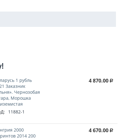
у!
ларусь 1 рубль
4 870.00
Р
21 Заказник
льня». Чернозобая
гара, Морошка
иземистая
Д:
11882-1
нгрия 2000
4 670.00
Р
ринтов 2014 200