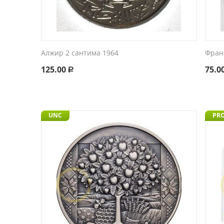
Алжир 2 сантима 1964
Фран
125.00
75.0
Р
UNC
PR