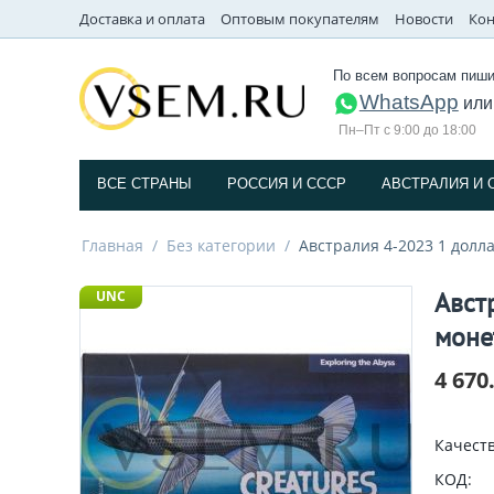
Доставка и оплата
Оптовым покупателям
Новости
Кон
По всем вопросам пиши
WhatsApp
ил
Пн–Пт с 9:00 до 18:00
ВСЕ СТРАНЫ
РОССИЯ И СССP
АВСТРАЛИЯ И 
Главная
/
Без категории
/
Австралия 4-2023 1 долл
Авст
UNC
моне
4 670
Качеств
КОД: