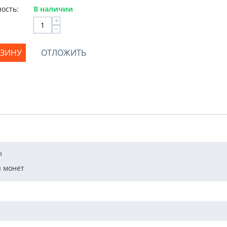
ость:
В наличии
+
−
РЗИНУ
ОТЛОЖИТЬ
ы
 монет