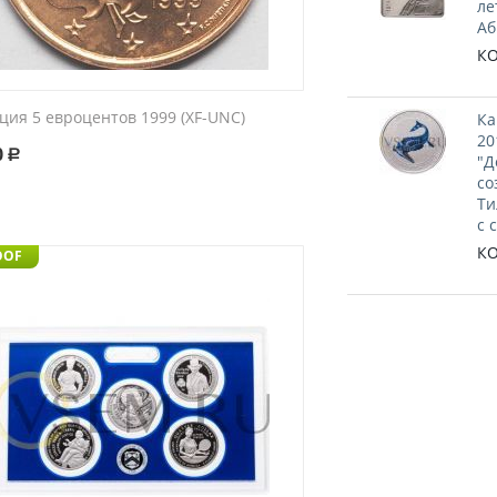
ле
Аб
КО
ция 5 евроцентов 1999 (XF-UNC)
Ка
20
0
Р
"Д
со
Ти
с 
КО
OOF