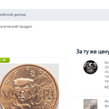
лийский доллар
атический продукт
За ту же цен
, XF
Бе
20
«Е
га
пр
КО
Ве
фо