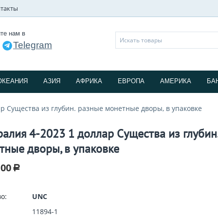
такты
те нам в
Telegram
и
ОКЕАНИЯ
АЗИЯ
АФРИКА
ЕВРОПА
АМЕРИКА
БА
ар Существа из глубин. разные монетные дворы, в упаковке
ралия 4-2023 1 доллар Существа из глубин
тные дворы, в упаковке
.00
Р
о:
UNC
11894-1