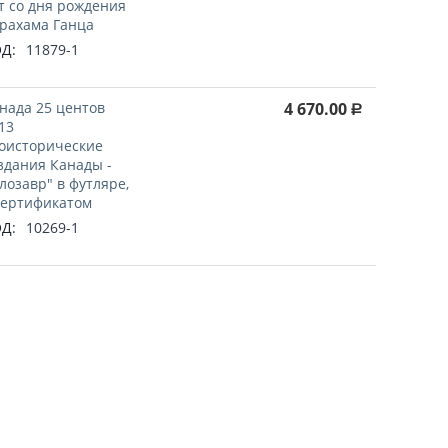
т со дня рождения
рахама Ганца
Д:
11879-1
нада 25 центов
4 670.00
Р
13
оисторические
здания Канады -
лозавр" в футляре,
сертификатом
Д:
10269-1