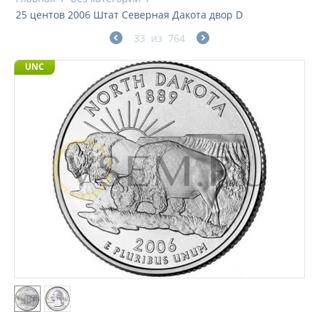
25 центов 2006 Штат Северная Дакота двор D
33
из
764
UNC