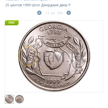
25 центов 1999 Штат Джорджия двор P
13
из
764
UNC