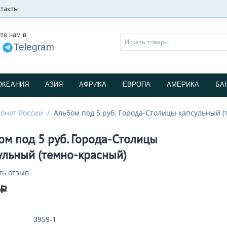
такты
те нам в
Telegram
и
ОКЕАНИЯ
АЗИЯ
АФРИКА
ЕВРОПА
АМЕРИКА
БА
онет России
/
Альбом под 5 руб. Города-Столицы капсульный (
ом под 5 руб. Города-Столицы
ульный (темно-красный)
ть отзыв
Р
3959-1