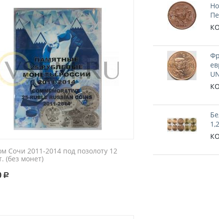
Но
Пе
КО
Фр
ев
UN
КО
Бе
1,
КО
м Сочи 2011-2014 под позолоту 12
. (без монет)
0
Р