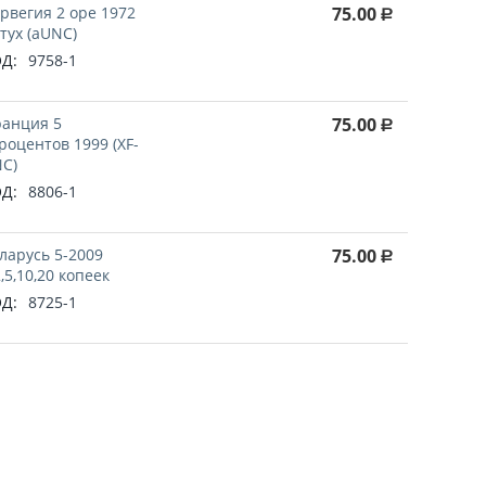
рвегия 2 оре 1972
75.00
Р
тух (aUNC)
Д:
9758-1
анция 5
75.00
Р
роцентов 1999 (XF-
C)
Д:
8806-1
ларусь 5-2009
75.00
Р
2,5,10,20 копеек
Д:
8725-1