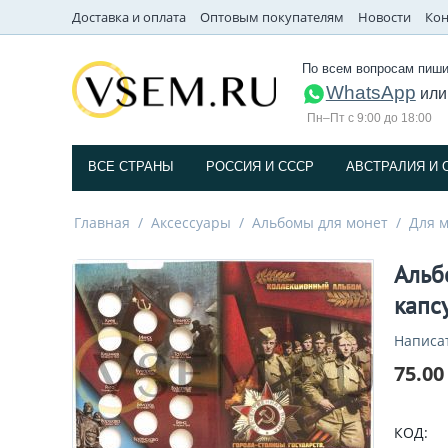
Доставка и оплата
Оптовым покупателям
Новости
Кон
По всем вопросам пиши
WhatsApp
ил
Пн–Пт с 9:00 до 18:00
ВСЕ СТРАНЫ
РОССИЯ И СССP
АВСТРАЛИЯ И 
Главная
/
Аксессуары
/
Альбомы для монет
/
Для м
Альб
капс
Написа
75.00
КОД: