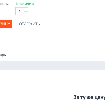
ость:
В наличии
+
−
РЗИНУ
ОТЛОЖИТЬ
уары
За ту же цен