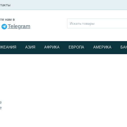
такты
те нам в
Telegram
и
ОКЕАНИЯ
АЗИЯ
АФРИКА
ЕВРОПА
АМЕРИКА
БА
е
е