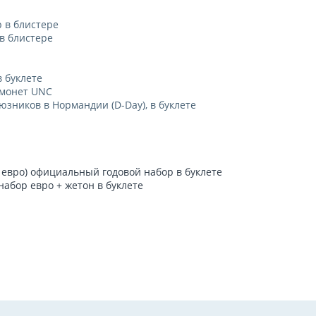
 в блистере
в блистере
 буклете
 монет UNC
зников в Нормандии (D-Day), в буклете
 евро) официальный годовой набор в буклете
абор евро + жетон в буклете