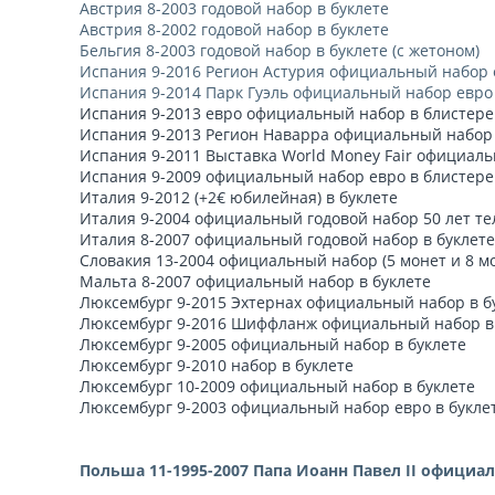
Австрия 8-2003 годовой набор в буклете
Австрия 8-2002 годовой набор в буклете
Бельгия 8-2003 годовой набор в буклете (с жетоном)
Испания 9-2016 Регион Астурия официальный набор е
Испания 9-2014 Парк Гуэль официальный набор евро
Испания 9-2013 евро официальный набор в блистере
Испания 9-2013 Регион Наварра официальный набор 
Испания 9-2011 Выставка World Money Fair официаль
Испания 9-2009 официальный набор евро в блистере
Италия 9-2012 (+2€ юбилейная) в буклете
Италия 9-2004 официальный годовой набор 50 лет те
Италия 8-2007 официальный годовой набор в буклете
Словакия 13-2004 официальный набор (5 монет и 8 м
Мальта 8-2007 официальный набор в буклете
Люксембург 9-2015 Эхтернах официальный набор в б
Люксембург 9-2016 Шиффланж официальный набор в 
Люксембург 9-2005 официальный набор в буклете
Люксембург 9-2010 набор в буклете
Люксембург 10-2009 официальный набор в буклете
Люксембург 9-2003 официальный набор евро в букле
Польша 11-1995-2007 Папа Иоанн Павел II официа