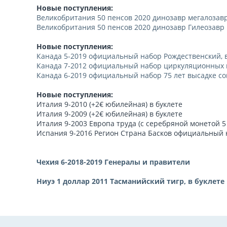
Новые поступления:
Великобритания 50 пенсов 2020 динозавр мегалозавр
Великобритания 50 пенсов 2020 динозавр Гилеозавр 
Новые поступления:
Канада 5-2019 официальный набор Рождественский, в
Канада 7-2012 официальный набор циркуляционных
Канада 6-2019 официальный набор 75 лет высадке сою
Новые поступления:
Италия 9-2010 (+2€ юбилейная) в буклете
Италия 9-2009 (+2€ юбилейная) в буклете
Италия 9-2003 Европа труда (с серебряной монетой 5
Испания 9-2016 Регион Страна Басков официальный н
Чехия 6-2018-2019 Генералы и правители
Ниуэ 1 доллар 2011 Тасманийский тигр, в буклете