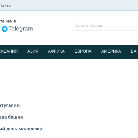
такты
те нам в
Telegram
и
ОКЕАНИЯ
АЗИЯ
АФРИКА
ЕВРОПА
АМЕРИКА
БА
ртугалии
ева башня
ный день молодежи